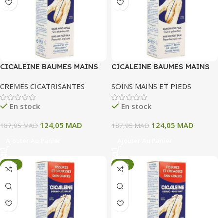
CICALEINE BAUMES MAINS
CICALEINE BAUMES MAINS
ET PIEDS ADJUVANT
ET PIEDS ADJUVANT
CREMES CICATRISANTES
SOINS MAINS ET PIEDS
FISSURES CREVASSES 50 ML
FISSURES CREVASSES 50 ML
En stock
En stock
124,05
MAD
124,05
MAD
187,95
MAD
187,95
MAD
Ajouter Au Panier
Ajouter Au Panier
-34%
-34%