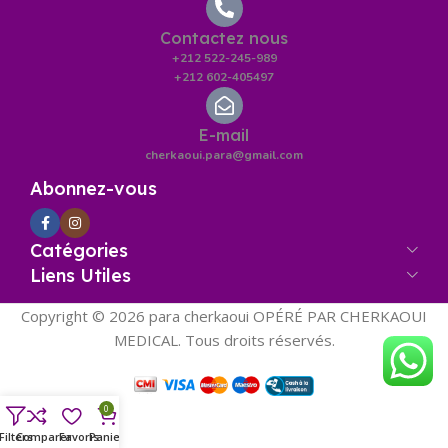
Contactez nous
+212 522-245-989
+212 602-405497
E-mail
cherkaoui.para@gmail.com
Abonnez-vous
Catégories
Liens Utiles
Copyright © 2026 para cherkaoui OPÉRÉ PAR CHERKAOUI
MEDICAL. Tous droits réservés.
0
Filters
Comparer
Panier